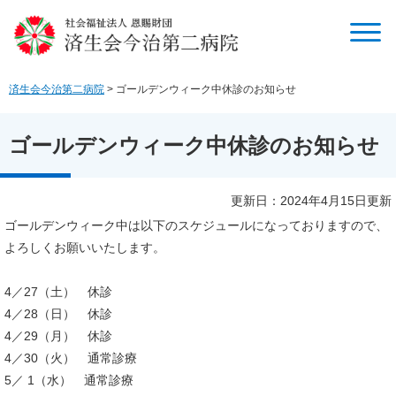
ペ
メ
ー
ニ
ジ
ュ
の
ー
先
を
済生会今治第二病院
>
ゴールデンウィーク中休診のお知らせ
頭
飛
で
ば
す
し
ゴールデンウィーク中休診のお知らせ
。
て
本
文
本
更新日：2024年4月15日更新
へ
文
ゴールデンウィーク中は以下のスケジュールになっておりますので、
よろしくお願いいたします。
4／27（土） 休診
4／28（日） 休診
4／29（月） 休診
4／30（火） 通常診療
5／ 1（水） 通常診療