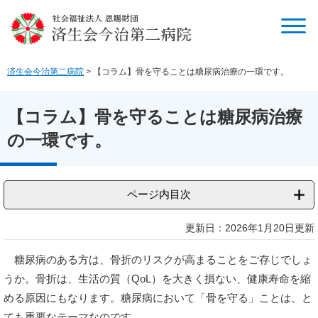
ペ
メ
ー
ニ
ジ
ュ
の
ー
先
を
済生会今治第二病院
>
【コラム】骨を守ることは糖尿病治療の一環です。
頭
飛
で
ば
す
し
【コラム】骨を守ることは糖尿病治療
。
て
の一環です。
本
文
へ
ページ内目次
本
更新日：2026年1月20日更新
文
糖尿病のある方は、骨折のリスクが高まることをご存じでしょ
うか。骨折は、生活の質（QoL）を大きく損ない、健康寿命を縮
める原因にもなります。糖尿病において「骨を守る」ことは、と
ても重要なテーマなのです。