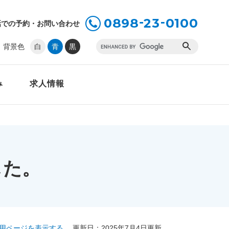
話での予約・お問い合わせ
G
背景色
白
青
黒
o
o
g
み
求人情報
l
e
カ
ス
タ
ム
検
した。
索
用ページを表示する
更新日：2025年7月4日更新