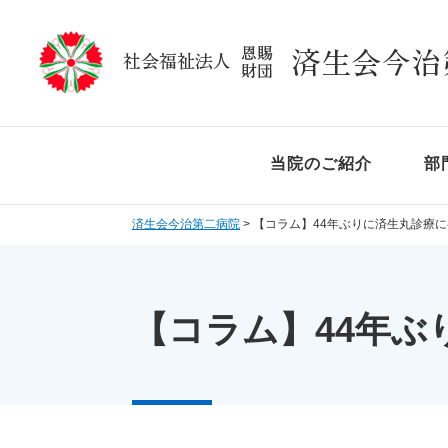
ペ
メ
ー
ニ
ジ
ュ
の
ー
先
を
頭
飛
で
ば
当院のご紹介
部
す
し
。
て
済生会今治第二病院
>
【コラム】44年ぶりに済生丸診療
本
文
へ
【コラム】44年
本