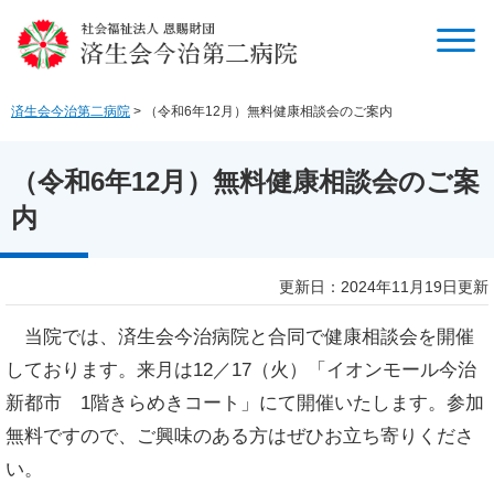
ペ
メ
ー
ニ
ジ
ュ
の
ー
先
を
済生会今治第二病院
>
（令和6年12月）無料健康相談会のご案内
頭
飛
で
ば
す
し
（令和6年12月）無料健康相談会のご案
。
て
内
本
文
へ
本
更新日：2024年11月19日更新
文
当院では、済生会今治病院と合同で健康相談会を開催
しております。来月は12／17（火）「イオンモール今治
新都市 1階きらめきコート」にて開催いたします。参加
無料ですので、ご興味のある方はぜひお立ち寄りくださ
い。