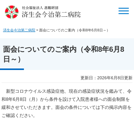
ペ
メ
ー
ニ
ジ
ュ
の
ー
先
を
済生会今治第二病院
>
面会についてのご案内（令和8年6月8日～）
頭
飛
で
ば
す
し
面会についてのご案内（令和8年6月8
。
て
日～）
本
文
へ
本
更新日：2026年6月8日更新
文
新型コロナウイルス感染症他、現在の感染症状況を鑑みて、令
和8年6月8日（月）から条件を設けて入院患者様への面会制限を
緩和させていただきます。面会の条件については下の掲示内容を
ご確認ください。