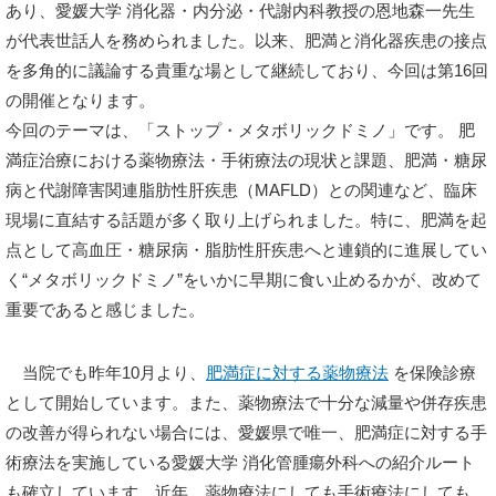
あり、愛媛大学 消化器・内分泌・代謝内科教授の恩地森一先生
が代表世話人を務められました。以来、肥満と消化器疾患の接点
を多角的に議論する貴重な場として継続しており、今回は第16回
の開催となります。
今回のテーマは、「ストップ・メタボリックドミノ」です。 肥
満症治療における薬物療法・手術療法の現状と課題、肥満・糖尿
病と代謝障害関連脂肪性肝疾患（MAFLD）との関連など、臨床
現場に直結する話題が多く取り上げられました。特に、肥満を起
点として高血圧・糖尿病・脂肪性肝疾患へと連鎖的に進展してい
く“メタボリックドミノ”をいかに早期に食い止めるかが、改めて
重要であると感じました。
当院でも昨年10月より、
肥満症に対する薬物療法
を保険診療
として開始しています。また、薬物療法で十分な減量や併存疾患
の改善が得られない場合には、愛媛県で唯一、肥満症に対する手
術療法を実施している愛媛大学 消化管腫瘍外科への紹介ルート
も確立しています。近年、薬物療法にしても手術療法にしても、