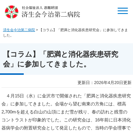
ペ
メ
ー
ニ
ジ
ュ
の
ー
先
を
済生会今治第二病院
>
【コラム】「肥満と消化器疾患研究会」に参加してきま
頭
飛
した。
で
ば
す
し
【コラム】「肥満と消化器疾患研究
。
て
本
会」に参加してきました。
文
へ
本
更新日：2026年4月20日更新
文
４月15日（水）に金沢市で開催された「肥満と消化器疾患研究
会」に参加してきました。会場から望む南東の方角には、標高
2,700mを超える白山の山頂にまだ雪が残り、春の訪れと残雪の
コントラストが印象的でした。この研究会は、16年前に日本消化
器病学会の附置研究会として発足したもので、当時の学会理事で