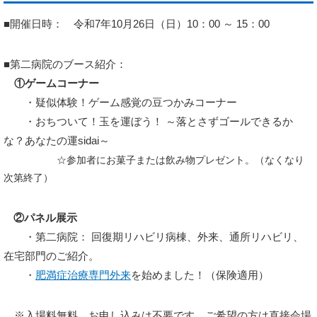
■開催日時： 令和7年10月26日（日）10：00 ～ 15：00
■第二病院のブース紹介：
①ゲームコーナー
・疑似体験！ゲーム感覚の豆つかみコーナー
・おちついて！玉を運ぼう！ ～落とさずゴールできるか
な？あなたの運sidai～
☆参加者にお菓子または飲み物プレゼント。（なくなり
次第終了）
②パネル展示
・第二病院： 回復期リハビリ病棟、外来、通所リハビリ、
在宅部門のご紹介。
・
肥満症治療専門外来
を始めました！（保険適用）
※入場料無料、お申し込みは不要です。ご希望の方は直接会場