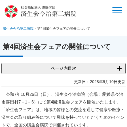
ペ
メ
ー
ニ
ジ
ュ
の
ー
先
を
済生会今治第二病院
>
第4回済生会フェアの開催について
頭
飛
で
ば
す
し
第4回済生会フェアの開催について
。
て
本
文
ページ内目次
へ
本
更新日：2025年9月10日更新
文
令和7年10月26日（日）、済生会今治病院（会場：愛媛県今治
市喜田村7－1－6）にて第4回済生会フェアを開催いたします。
「済生会フェア」は、地域の皆様との交流を通して健康や医療・
済生会の取り組み等について興味を持っていただくためのイベン
トで、全国の済生会病院で開催されています。