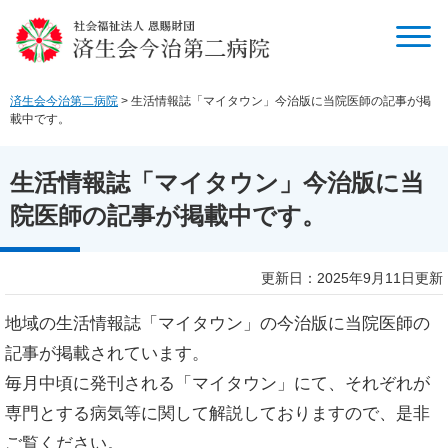
ペ
メ
ー
ニ
ジ
ュ
の
ー
先
を
済生会今治第二病院
>
生活情報誌「マイタウン」今治版に当院医師の記事が掲
頭
飛
載中です。
で
ば
す
し
生活情報誌「マイタウン」今治版に当
。
て
本
院医師の記事が掲載中です。
文
へ
本
更新日：2025年9月11日更新
文
地域の生活情報誌「マイタウン」の今治版に当院医師の
記事が掲載されています。
毎月中頃に発刊される「マイタウン」にて、それぞれが
専門とする病気等に関して解説しておりますので、是非
ご覧ください。