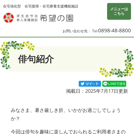
ページの先頭です。
メニューを飛ばして本文へ
在宅強化型
在宅復帰・在宅療養支援機能施設
メニューは
こちら
0898-48-8800
お問い合わせ先：
本文
俳句紹介
Twitterツイート
LIN
掲載日：2025年7月17日更新
みなさま、暑さ厳しき折、いかがお過ごしでしょう
か？
今回は俳句を趣味に楽しんでおられるご利用者さまの