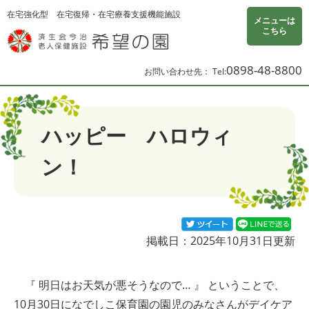
ページの先頭です。
メニューを飛ばして本文へ
在宅強化型
在宅復帰・在宅療養支援機能施設
メニューは
こちら
0898-48-8800
お問い合わせ先：
本文
ハッピー ハロウィ
ン！
Twitterツイート
LIN
掲載日：2025年10月31日更新
『 明日はお天気が悪そうなので… 』 ということで、
10月30日になでしこ保育園の園児のみなさんがデイケア