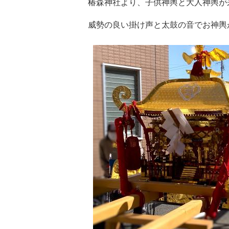
椿森神社より、子供神輿と大人神輿が
威勢の良い掛け声と太鼓の音でお神輿