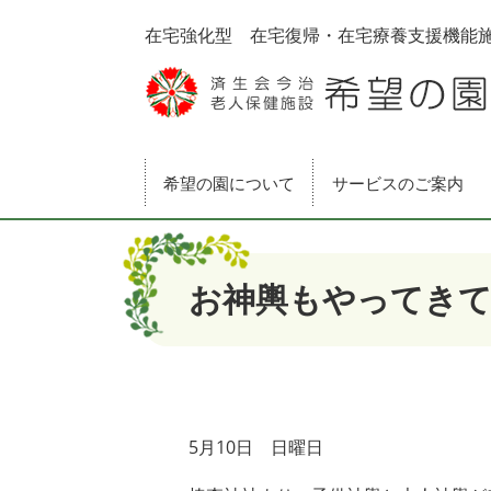
ページの先頭です。
メニューを飛ばして本文へ
在宅強化型
在宅復帰・在宅療養支援機能
希望の園について
サービスのご案内
本文
お神輿もやってき
5月10日 日曜日