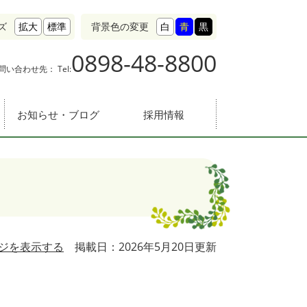
ズ
拡大
標準
背景色の変更
白
青
黒
0898-48-8800
問い合わせ先：
お知らせ・ブログ
採用情報
ジを表示する
掲載日：2026年5月20日更新