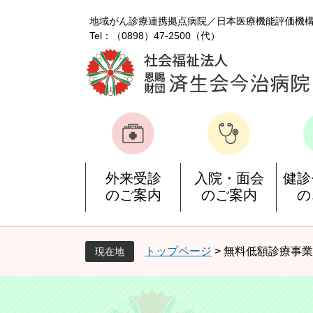
ペ
メ
地域がん診療連携拠点病院
日本医療機能評価機
ー
ニ
Tel：（0898）47-2500（代）
ジ
ュ
の
ー
先
を
頭
飛
で
ば
す
し
。
て
本
文
外来受診
入院・面会
健診
へ
のご案内
のご案内
の
トップページ
>
無料低額診療事業
現在地