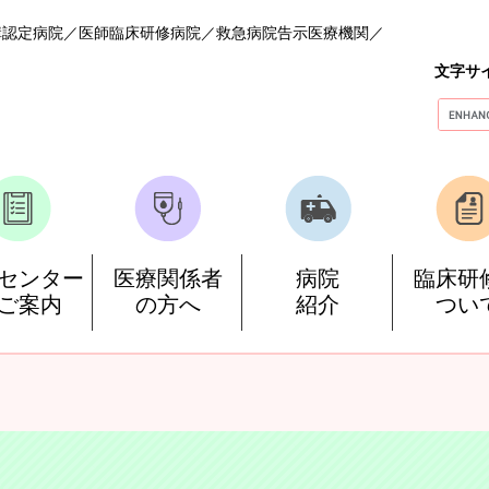
構認定病院
医師臨床研修病院
救急病院告示医療機関
文字サ
G
o
o
g
l
e
カ
ス
センター
医療関係者
病院
臨床研
タ
ご案内
の方へ
紹介
つい
ム
検
索