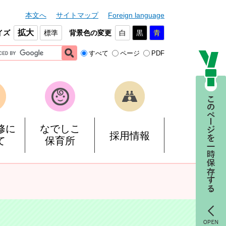
本文へ
サイトマップ
Foreign language
拡大
イズ
標準
背景色の変更
白
黒
青
すべて
ページ
PDF
修に
なでしこ
採用情報
て
保育所