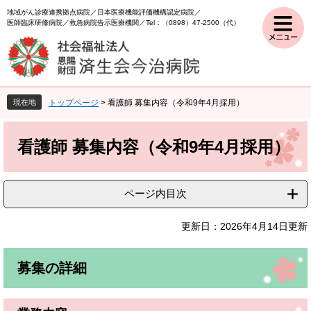
ペ
メ
地域がん診療連携拠点病院
日本医療機能評価機構認定病院
ー
ニ
医師臨床研修病院
救急病院告示医療機関
Tel：（0898）47-2500（代）
ジ
ュ
の
ー
先
を
頭
飛
で
ば
現在地
トップページ
>
看護師 募集内容（令和9年4月採用）
す
し
。
て
本
本
文
看護師 募集内容（令和9年4月採用）
文
へ
ページ内目次
更新日：2026年4月14日更新
募集の詳細