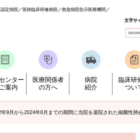
構認定病院
医師臨床研修病院
救急病院告示医療機関
文字サ
G
o
o
g
l
e
カ
ス
センター
医療関係者
病院
臨床研
タ
ご案内
の方へ
紹介
つい
ム
検
索
22年9月から2024年6月までの期間に当院を退院された細菌性