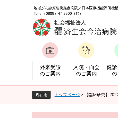
ペ
メ
地域がん診療連携拠点病院
日本医療機能評価機
ー
ニ
Tel：（0898）47-2500（代）
ジ
ュ
の
ー
先
を
頭
飛
で
ば
す
し
。
て
本
文
外来受診
入院・面会
健診
へ
のご案内
のご案内
の
トップページ
>
【臨床研究】20
現在地
本