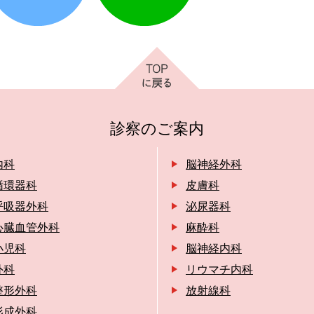
診察のご案内
内科
脳神経外科
循環器科
皮膚科
呼吸器外科
泌尿器科
心臓血管外科
麻酔科
小児科
脳神経内科
外科
リウマチ内科
整形外科
放射線科
形成外科