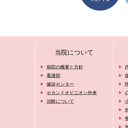
当院について
病院の概要と方針
看護部
健診センター
セカンドオピニオン外来
治験について