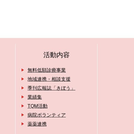
活動内容
無料低額診療事業
地域連携・相談支援
季刊広報誌「きぼう」
業績集
TQM活動
病院ボランティア
薬薬連携