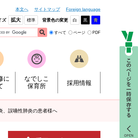
本文へ
サイトマップ
Foreign language
拡大
イズ
標準
背景色の変更
白
黒
青
すべて
ページ
PDF
修に
なでしこ
採用情報
て
保育所
肺炎、誤嚥性肺炎の患者様へ