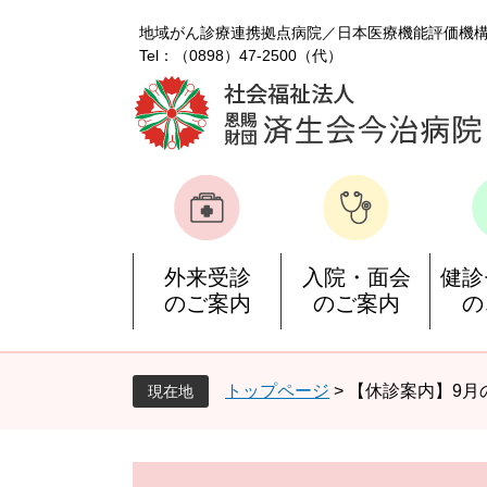
ペ
メ
地域がん診療連携拠点病院
日本医療機能評価機
ー
ニ
Tel：（0898）47-2500（代）
ジ
ュ
の
ー
先
を
頭
飛
で
ば
す
し
。
て
本
文
外来受診
入院・面会
健診
へ
のご案内
のご案内
の
トップページ
>
【休診案内】9月
現在地
本