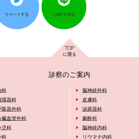
診察のご案内
内科
脳神経外科
循環器科
皮膚科
呼吸器外科
泌尿器科
心臓血管外科
麻酔科
小児科
脳神経内科
外科
リウマチ内科