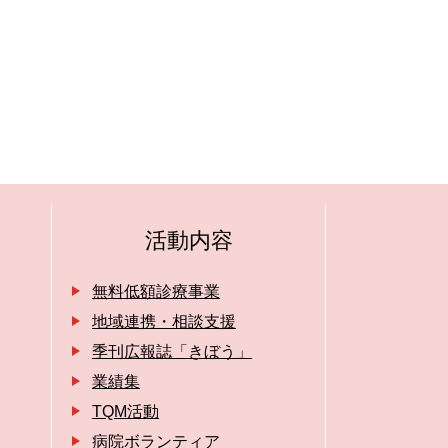
活動内容
無料低額診療事業
地域連携・相談支援
季刊広報誌「きぼう」
業績集
TQM活動
病院ボランティア