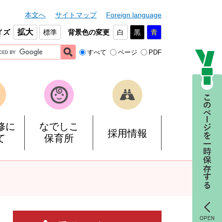
本文へ
サイトマップ
Foreign language
拡大
イズ
標準
背景色の変更
白
黒
青
すべて
ページ
PDF
修に
なでしこ
採用情報
て
保育所