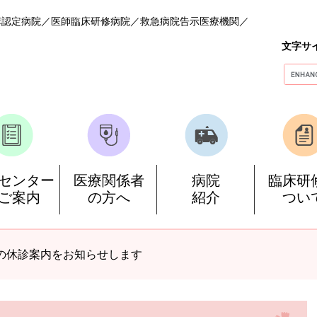
構認定病院
医師臨床研修病院
救急病院告示医療機関
文字サ
G
o
o
g
l
e
カ
ス
センター
医療関係者
病院
臨床研
タ
ご案内
の方へ
紹介
つい
ム
検
索
の休診案内をお知らせします