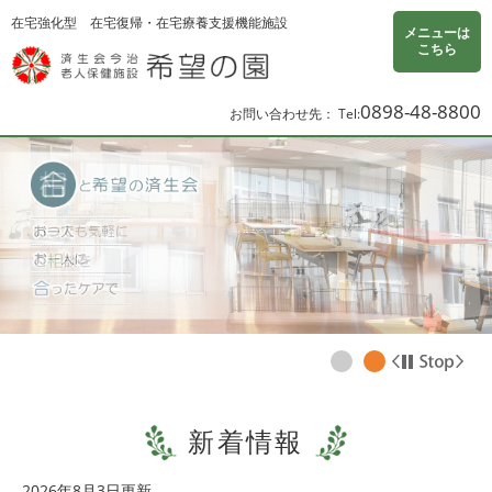
ページの先頭です。
メニューを飛ばして本文へ
在宅強化型
在宅復帰・在宅療養支援機能施設
メニューは
こちら
0898-48-8800
お問い合わせ先：
本文
新着情報
2026年8月3日更新