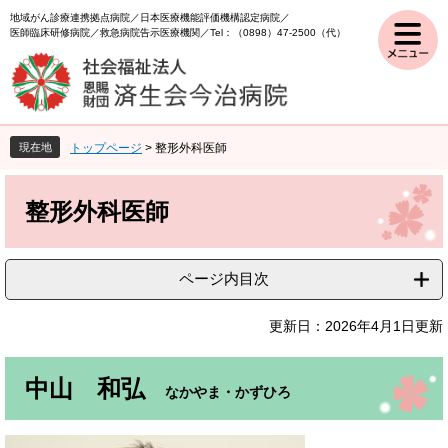
ペ
メ
地域がん診療連携拠点病院
日本医療機能評価機構認定病院
ー
ニ
医師臨床研修病院
救急病院告示医療機関
Tel：（0898）47-2500（代）
ジ
ュ
の
ー
先
を
頭
飛
で
ば
現在地
トップページ
>
整形外科医師
す
し
。
て
本
本
文
整形外科医師
文
へ
ページ内目次
更新日：2026年4月1日更新
中山 和弘
なかやま・かずひろ