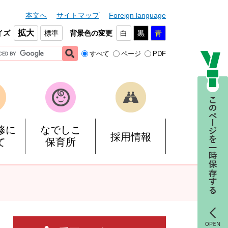
本文へ
サイトマップ
Foreign language
拡大
イズ
標準
背景色の変更
白
黒
青
すべて
ページ
PDF
修に
なでしこ
採用情報
て
保育所