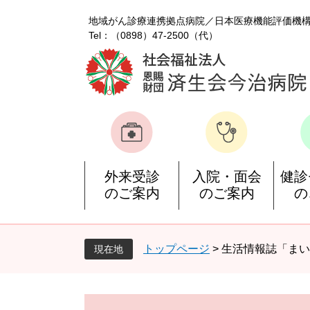
ペ
メ
地域がん診療連携拠点病院
日本医療機能評価機
ー
ニ
Tel：（0898）47-2500（代）
ジ
ュ
の
ー
先
を
頭
飛
で
ば
す
し
。
て
本
文
外来受診
入院・面会
健診
へ
のご案内
のご案内
の
トップページ
>
生活情報誌「まい
現在地
本