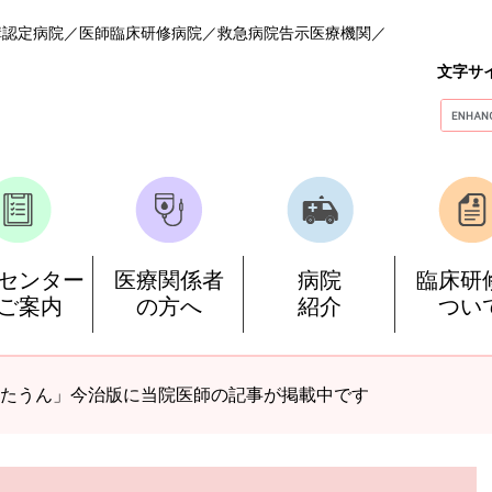
構認定病院
医師臨床研修病院
救急病院告示医療機関
文字サ
G
o
o
g
l
e
カ
ス
センター
医療関係者
病院
臨床研
タ
ご案内
の方へ
紹介
つい
ム
検
索
たうん」今治版に当院医師の記事が掲載中です