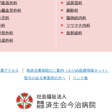
呼吸器外科
泌尿器科
心臓血管外科
麻酔科
小児科
脳神経内科
外科
リウマチ内科
整形外科
放射線科
形成外科
交通アクセス
救急当番病院のご案内（えひめ医療情報ネット）
取引のある事業所の方へ
リンク集