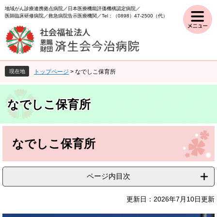
ペ
メ
地域がん診療連携拠点病院
日本医療機能評価機構認定病院
ー
ニ
医師臨床研修病院
救急病院告示医療機関
Tel：（0898）47-2500（代）
ジ
ュ
の
ー
先
を
頭
飛
で
ば
現在地
トップページ
>
なでしこ保育所
す
し
。
て
本
なでしこ保育所
文
へ
本
文
なでしこ保育所
ページ内目次
更新日：2026年7月10日更新