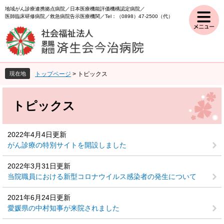
ペ
メ
地域がん診療連携拠点病院
日本医療機能評価機構認定病院
ー
ニ
医師臨床研修病院
救急病院告示医療機関
Tel：（0898）47-2500（代）
ジ
ュ
の
ー
先
を
頭
飛
で
ば
現在地
トップページ
>
トピックス
す
し
。
て
本
本
文
トピックス
文
へ
2022年4月4日更新
がん診療の特別サイトを開設しました
2022年3月31日更新
当院職員における新型コロナウイルス感染者の発生について
2021年6月24日更新
愛媛県の中村知事が来院されました