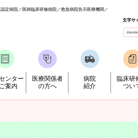
構認定病院
医師臨床研修病院
救急病院告示医療機関
文字サ
G
o
o
g
l
e
カ
ス
センター
医療関係者
病院
臨床研
タ
ご案内
の方へ
紹介
つい
ム
検
索