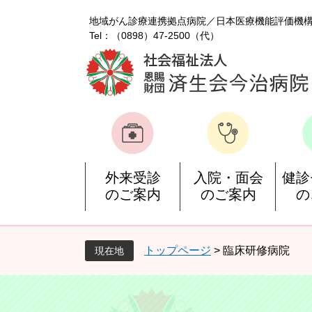
ペ
メ
地域がん診療連携拠点病院
日本医療機能評価機
ー
ニ
Tel：（0898）47-2500（代）
ジ
ュ
の
ー
先
を
頭
飛
で
ば
す
し
。
て
本
文
外来受診
入院・面会
健診
へ
のご案内
のご案内
の
トップページ
>
臨床研修病院
現在地