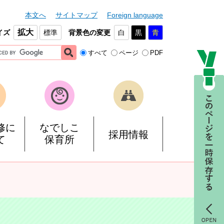
本文へ
サイトマップ
Foreign language
拡大
イズ
標準
背景色の変更
白
黒
青
すべて
ページ
PDF
修に
なでしこ
採用情報
て
保育所